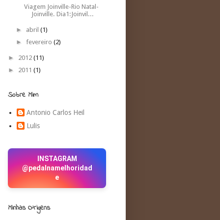
Viagem Joinville-Rio Natal-
Joinville. Dia1:Joinvil...
►
abril
(1)
►
fevereiro
(2)
►
2012
(11)
►
2011
(1)
Sobre Mim
Antonio Carlos Heil
Lulis
INSTAGRAM
@pedalnamelhoridad
e
Minhas O²rigens