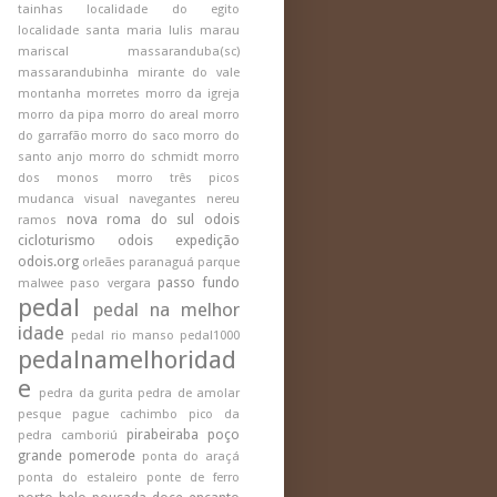
tainhas
localidade do egito
localidade santa maria
lulis
marau
mariscal
massaranduba(sc)
massarandubinha
mirante do vale
montanha
morretes
morro da igreja
morro da pipa
morro do areal
morro
do garrafão
morro do saco
morro do
santo anjo
morro do schmidt
morro
dos monos
morro três picos
mudanca visual
navegantes
nereu
nova roma do sul
odois
ramos
cicloturismo
odois expedição
odois.org
orleães
paranaguá
parque
passo fundo
malwee
paso vergara
pedal
pedal na melhor
idade
pedal rio manso
pedal1000
pedalnamelhoridad
e
pedra da gurita
pedra de amolar
pesque pague cachimbo
pico da
pirabeiraba
poço
pedra camboriú
grande
pomerode
ponta do araçá
ponta do estaleiro
ponte de ferro