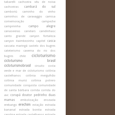
tabarelli
cachoeira véu de noiva
cambará do sul
cachoeiras
camboriú
caminho do vinho
caminhos de caravaggio
camisa
comemoração
campeche
campo alegre
campininha
canasvieras
canelars
canelinhasc
canto grande
canyon fortaleza
casca
canyon itaimbezinho
capitel
cascata maringá
castelo dos bugres
cateterismo
caverna do rio dos
cicloturismo
bugres
chile
cicloturismo brasil
cicloturismobrasil
circuito costa
verde e mar de cicloturismo
colônia
castelhanos
colônia mergulhão
colônia murici
colônia potrero
comunidade conquista
comunidade
de santa bárbara
corrida
corrida do
corupá
doutor pedrinho
duas
avc
mamas
embolização
enseada
erechim
erebango
estação
estrada
bananal
estrada bonita
estrada
carolina
estrada castelhanos
estrada