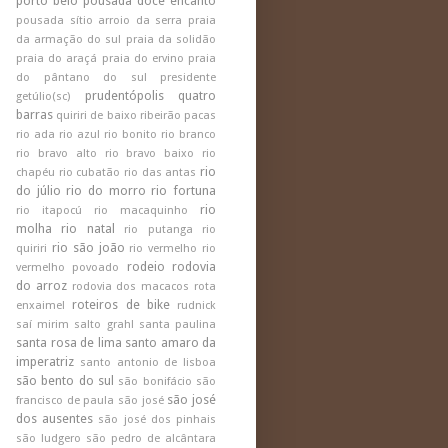
porto belo
pousada doce encanto
pousada sítio arroio da serra
praia
da armação do sul
praia da solidão
praia do araçá
praia do ervino
praia
do pântano do sul
presidente
prudentópolis
quatro
getúlio(sc)
barras
quiriri de baixo
ribeirão pacas
rio ada
rio azul
rio bonito
rio branco
rio bravo alto
rio bravo baixo
rio
rio
chapéu
rio cubatão
rio das antas
do júlio
rio do morro
rio fortuna
rio
rio itapocú
rio macaquinho
molha
rio natal
rio putanga
rio
rio são joão
quiriri
rio vermelho
rio
rodeio
rodovia
vermelho povoado
do arroz
rodovia dos macacos
rota
roteiros de bike
enxaimel
rudnick
saí mirim
salto grahl
santa paulina
santa rosa de lima
santo amaro da
imperatriz
santo antonio de lisboa
são bento do sul
são bonifácio
são
são josé
francisco de paula
são josé
dos ausentes
são josé dos pinhais
são ludgero
são pedro de alcântara