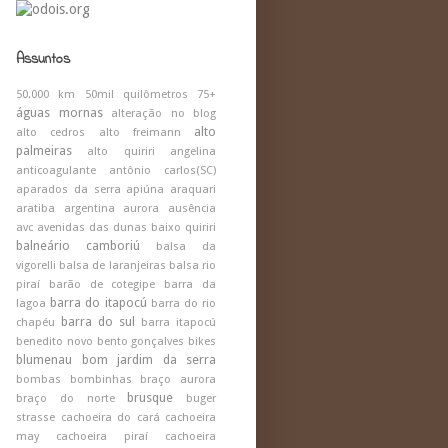
Assuntos
50.000 km
50mil quilômetros
75+
águas mornas
alteração no blog
alto
alto cedros
alto freimann
palmeiras
alto quiriri
angelina
anticoagulante
antônio carlos(SC)
aparados da serra
apiúna
araquari
aratiba
argentina
aurora
ausência
avc
avenidas das dunas
baixo quiriri
balneário camboriú
balsa da
vigorelli
balsa de laranjeiras
balsa rio
piraí
barão de cotegipe
barra da
barra do itapocú
lagoa
barra do rio
barra do sul
chapéu
barra itapocú
benedito novo
bento gonçalves
bikes
blumenau
bom jardim da serra
bombas
bombinhas
braço aurora
brusque
braço do norte
buger
strasse
cachoeira do cará
cachoeira
may
cachoeira piraí
cachoeira