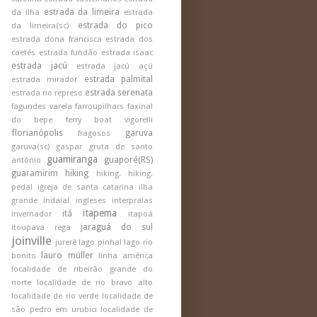
estrada da limeira
da ilha
estrada
estrada do pico
da limeira(sc)
estrada dona francisca
estrada dos
caetés
estrada fundão
estrada isaac
estrada jacú
estrada jacú açú
estrada palmital
estrada mirador
estrada serenata
estrada rio represo
fagundes varela
farroupilhars
faxinal
do bepe
ferry boat vigorelli
florianópolis
garuva
fragosos
garuva(sc)
gaspar
gruta de santo
guamiranga
guaporé(RS)
antônio
guaramirim
hiking
hiking.
hiking.
pedal
igreja de santa catarina
ilha
grande
indaial
ingleses
interpraias
itapema
itá
invernador
itapoá
jaraguá do sul
itoupava rega
joinville
jurerê
lago pinhal
lago rio
lauro müller
bonito
linha américa
localidade de ribeirão grande do
norte
localidade de rio bravo alto
localidade de rio verde
localidade de
são pedro em urubici
localidade de