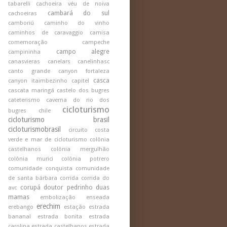
tabarelli
cachoeira véu de noiva
cambará do sul
cachoeiras
camboriú
caminho do vinho
caminhos de caravaggio
camisa
comemoração
campeche
campo alegre
campininha
canasvieras
canelars
canelinhasc
canto grande
canyon fortaleza
casca
canyon itaimbezinho
capitel
cascata maringá
castelo dos bugres
cateterismo
caverna do rio dos
cicloturismo
bugres
chile
cicloturismo brasil
cicloturismobrasil
circuito costa
verde e mar de cicloturismo
colônia
castelhanos
colônia mergulhão
colônia murici
colônia potrero
comunidade conquista
comunidade
de santa bárbara
corrida
corrida do
corupá
doutor pedrinho
duas
avc
mamas
embolização
enseada
erechim
erebango
estação
estrada
bananal
estrada bonita
estrada
carolina
estrada castelhanos
estrada