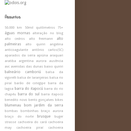
Assuntos
50.000 km
50mil quilômetros
75+
águas mornas
alteração no blog
alto
alto cedros
alto freimann
palmeiras
alto quiriri
angelina
anticoagulante
antônio carlos(SC)
aparados da serra
apiúna
araquari
aratiba
argentina
aurora
ausência
avc
avenidas das dunas
baixo quiriri
balneário camboriú
balsa da
vigorelli
balsa de laranjeiras
balsa rio
piraí
barão de cotegipe
barra da
barra do itapocú
lagoa
barra do rio
barra do sul
chapéu
barra itapocú
benedito novo
bento gonçalves
bikes
blumenau
bom jardim da serra
bombas
bombinhas
braço aurora
brusque
braço do norte
buger
strasse
cachoeira do cará
cachoeira
may
cachoeira piraí
cachoeira