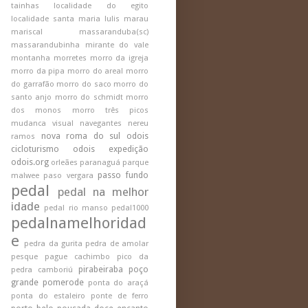
tainhas
localidade do egito
localidade santa maria
lulis
marau
mariscal
massaranduba(sc)
massarandubinha
mirante do vale
montanha
morretes
morro da igreja
morro da pipa
morro do areal
morro
do garrafão
morro do saco
morro do
santo anjo
morro do schmidt
morro
dos monos
morro três picos
mudanca visual
navegantes
nereu
nova roma do sul
odois
ramos
cicloturismo
odois expedição
odois.org
orleães
paranaguá
parque
passo fundo
malwee
paso vergara
pedal
pedal na melhor
idade
pedal rio manso
pedal1000
pedalnamelhoridad
e
pedra da gurita
pedra de amolar
pesque pague cachimbo
pico da
pirabeiraba
poço
pedra camboriú
grande
pomerode
ponta do araçá
ponta do estaleiro
ponte de ferro