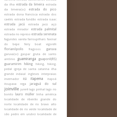
estrada da limeira
da ilha
estrada
estrada do pico
da limeira(sc)
estrada dona francisca
estrada dos
caetés
estrada fundão
estrada isaac
estrada jacú
estrada jacú açú
estrada palmital
estrada mirador
estrada serenata
estrada rio represo
fagundes varela
farroupilhars
faxinal
do bepe
ferry boat vigorelli
florianópolis
garuva
fragosos
garuva(sc)
gaspar
gruta de santo
guamiranga
guaporé(RS)
antônio
guaramirim
hiking
hiking.
hiking.
pedal
igreja de santa catarina
ilha
grande
indaial
ingleses
interpraias
itapema
itá
invernador
itapoá
jaraguá do sul
itoupava rega
joinville
jurerê
lago pinhal
lago rio
lauro müller
bonito
linha américa
localidade de ribeirão grande do
norte
localidade de rio bravo alto
localidade de rio verde
localidade de
são pedro em urubici
localidade de