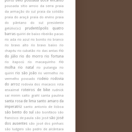
porto belo
pousada doce encanto
pousada sítio arroio da serra
praia
da armação do sul
praia da solidão
praia do araçá
praia do ervino
praia
do pântano do sul
presidente
prudentópolis
quatro
getúlio(sc)
barras
quiriri de baixo
ribeirão pacas
rio ada
rio azul
rio bonito
rio branco
rio bravo alto
rio bravo baixo
rio
rio
chapéu
rio cubatão
rio das antas
do júlio
rio do morro
rio fortuna
rio
rio itapocú
rio macaquinho
molha
rio natal
rio putanga
rio
rio são joão
quiriri
rio vermelho
rio
rodeio
rodovia
vermelho povoado
do arroz
rodovia dos macacos
rota
roteiros de bike
enxaimel
rudnick
saí mirim
salto grahl
santa paulina
santa rosa de lima
santo amaro da
imperatriz
santo antonio de lisboa
são bento do sul
são bonifácio
são
são josé
francisco de paula
são josé
dos ausentes
são josé dos pinhais
são ludgero
são pedro de alcântara