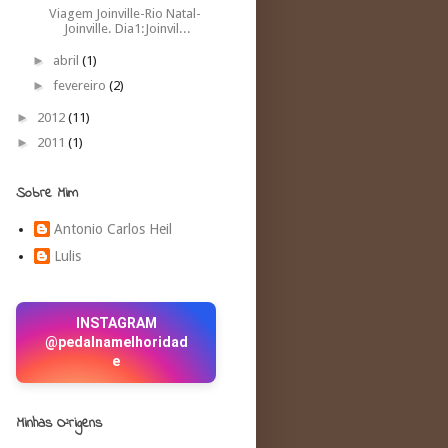
Viagem Joinville-Rio Natal-
Joinville. Dia1:Joinvil...
►
abril
(1)
►
fevereiro
(2)
►
2012
(11)
►
2011
(1)
Sobre Mim
Antonio Carlos Heil
Lulis
INSTAGRAM
@pedalnamelhoridad
e
Minhas O²rigens