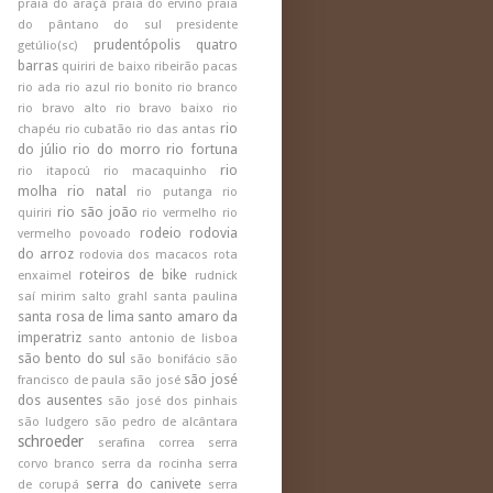
praia do araçá
praia do ervino
praia
do pântano do sul
presidente
prudentópolis
quatro
getúlio(sc)
barras
quiriri de baixo
ribeirão pacas
rio ada
rio azul
rio bonito
rio branco
rio bravo alto
rio bravo baixo
rio
rio
chapéu
rio cubatão
rio das antas
do júlio
rio do morro
rio fortuna
rio
rio itapocú
rio macaquinho
molha
rio natal
rio putanga
rio
rio são joão
quiriri
rio vermelho
rio
rodeio
rodovia
vermelho povoado
do arroz
rodovia dos macacos
rota
roteiros de bike
enxaimel
rudnick
saí mirim
salto grahl
santa paulina
santa rosa de lima
santo amaro da
imperatriz
santo antonio de lisboa
são bento do sul
são bonifácio
são
são josé
francisco de paula
são josé
dos ausentes
são josé dos pinhais
são ludgero
são pedro de alcântara
schroeder
serafina correa
serra
corvo branco
serra da rocinha
serra
serra do canivete
de corupá
serra