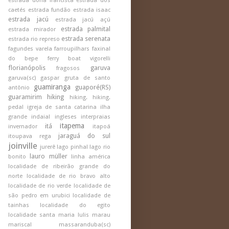
estrada dona francisca
estrada dos
caetés
estrada fundão
estrada isaac
estrada jacú
estrada jacú açú
estrada palmital
estrada mirador
estrada serenata
estrada rio represo
fagundes varela
farroupilhars
faxinal
do bepe
ferry boat vigorelli
florianópolis
garuva
fragosos
garuva(sc)
gaspar
gruta de santo
guamiranga
guaporé(RS)
antônio
guaramirim
hiking
hiking.
hiking.
pedal
igreja de santa catarina
ilha
grande
indaial
ingleses
interpraias
itapema
itá
invernador
itapoá
jaraguá do sul
itoupava rega
joinville
jurerê
lago pinhal
lago rio
lauro müller
bonito
linha américa
localidade de ribeirão grande do
norte
localidade de rio bravo alto
localidade de rio verde
localidade de
são pedro em urubici
localidade de
tainhas
localidade do egito
localidade santa maria
lulis
marau
mariscal
massaranduba(sc)