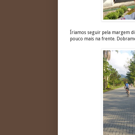
Íriamos seguir pela margem dir
pouco mais na frente. Dobramo