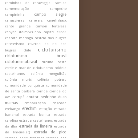
caminhos de caravaggio
camisa
comemoração
campeche
campo alegre
campininha
canasvieras
canelars
canelinhasc
canto grande
canyon fortaleza
casca
canyon itaimbezinho
capitel
cascata maringá
castelo dos bugres
cateterismo
caverna do rio dos
cicloturismo
bugres
chile
cicloturismo brasil
cicloturismobrasil
circuito costa
verde e mar de cicloturismo
colônia
castelhanos
colônia mergulhão
colônia murici
colônia potrero
comunidade conquista
comunidade
de santa bárbara
corrida
corrida do
corupá
doutor pedrinho
duas
avc
mamas
embolização
enseada
erechim
erebango
estação
estrada
bananal
estrada bonita
estrada
carolina
estrada castelhanos
estrada
estrada da limeira
da ilha
estrada
estrada do pico
da limeira(sc)