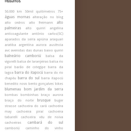
Assuntos
50.000 km
50mil quilômetros
75+
águas mornas
alteração no blog
alto
alto cedros
alto freimann
palmeiras
alto quiriri
angelina
anticoagulante
antônio carlos(SC)
aparados da serra
apiúna
araquari
aratiba
argentina
aurora
ausência
avc
avenidas das dunas
baixo quiriri
balneário camboriú
balsa da
vigorelli
balsa de laranjeiras
balsa rio
piraí
barão de cotegipe
barra da
barra do itapocú
lagoa
barra do rio
barra do sul
chapéu
barra itapocú
benedito novo
bento gonçalves
bikes
blumenau
bom jardim da serra
bombas
bombinhas
braço aurora
brusque
braço do norte
buger
strasse
cachoeira do cará
cachoeira
may
cachoeira piraí
cachoeira
tabarelli
cachoeira véu de noiva
cambará do sul
cachoeiras
camboriú
caminho do vinho