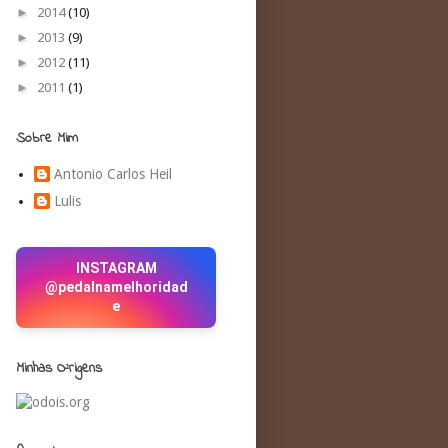
►
2014
(10)
►
2013
(9)
►
2012
(11)
►
2011
(1)
Sobre Mim
Antonio Carlos Heil
Lulis
INSTAGRAM
@pedalnamelhoridad
e
Minhas O²rigens