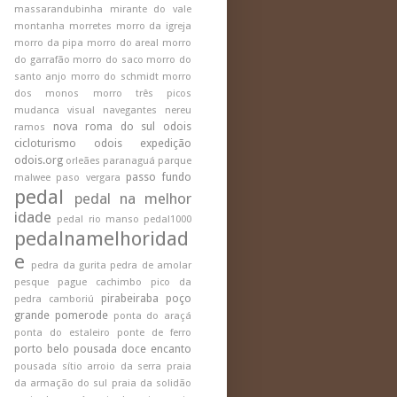
massarandubinha
mirante do vale
montanha
morretes
morro da igreja
morro da pipa
morro do areal
morro
do garrafão
morro do saco
morro do
santo anjo
morro do schmidt
morro
dos monos
morro três picos
mudanca visual
navegantes
nereu
nova roma do sul
odois
ramos
cicloturismo
odois expedição
odois.org
orleães
paranaguá
parque
passo fundo
malwee
paso vergara
pedal
pedal na melhor
idade
pedal rio manso
pedal1000
pedalnamelhoridad
e
pedra da gurita
pedra de amolar
pesque pague cachimbo
pico da
pirabeiraba
poço
pedra camboriú
grande
pomerode
ponta do araçá
ponta do estaleiro
ponte de ferro
porto belo
pousada doce encanto
pousada sítio arroio da serra
praia
da armação do sul
praia da solidão